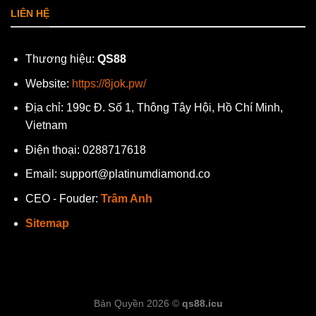
LIÊN HỆ
Thương hiệu:
QS88
Website:
https://8jok.pw/
Địa chỉ:
199c Đ. Số 1, Thông Tây Hội, Hồ Chí Minh,
Vietnam
Điện thoại:
0288717618
Email:
support@platinumdiamond.co
CEO - Fouder:
Trâm Anh
Sitemap
Bản Quyền 2026 ©
qs88.icu