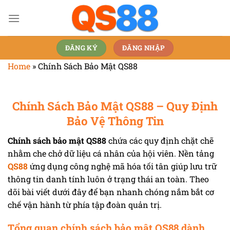
Skip
to
content
ĐĂNG KÝ
ĐĂNG NHẬP
Home
»
Chính Sách Bảo Mật QS88
Chính Sách Bảo Mật QS88 – Quy Định
Bảo Vệ Thông Tin
Chính sách bảo mật QS88
chứa các quy định chặt chẽ
nhằm che chở dữ liệu cá nhân của hội viên. Nền tảng
QS88
ứng dụng công nghệ mã hóa tối tân giúp lưu trữ
thông tin danh tính luôn ở trạng thái an toàn. Theo
dõi bài viết dưới đây để bạn nhanh chóng nắm bắt cơ
chế vận hành từ phía tập đoàn quản trị.
Tổng quan chính sách bảo mật QS88 dành