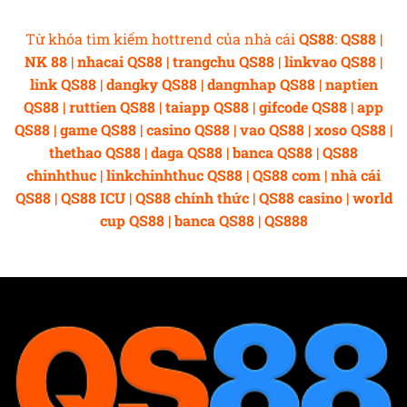
Từ khóa tìm kiếm hottrend của nhà cái
QS88
:
QS88 |
NK 88 | nhacai QS88 | trangchu QS88 | linkvao QS88 |
link QS88 | dangky QS88 | dangnhap QS88 | naptien
QS88 | ruttien QS88 | taiapp QS88 | gifcode QS88 | app
QS88 | game QS88 | casino QS88 | vao QS88 | xoso QS88 |
thethao QS88 | daga QS88 | banca QS88 | QS88
chinhthuc | linkchinhthuc QS88 | QS88 com | nhà cái
QS88 | QS88 ICU | QS88 chính thức | QS88 casino | world
cup QS88 | banca QS88 | QS888