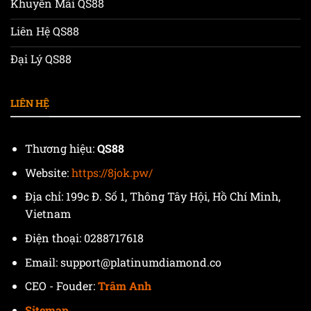
Khuyến Mãi QS88
Liên Hệ QS88
Đại Lý QS88
LIÊN HỆ
Thương hiệu:
QS88
Website:
https://8jok.pw/
Địa chỉ:
199c Đ. Số 1, Thông Tây Hội, Hồ Chí Minh,
Vietnam
Điện thoại:
0288717618
Email:
support@platinumdiamond.co
CEO - Fouder:
Trâm Anh
Sitemap