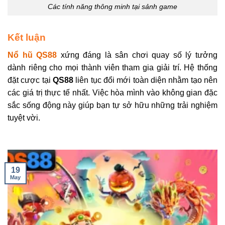
Các tính năng thông minh tại sảnh game
Kết luận
Nổ hũ QS88
xứng đáng là sân chơi quay số lý tưởng
dành riêng cho mọi thành viên tham gia giải trí. Hệ thống
đặt cược tại
QS88
liên tục đổi mới toàn diện nhằm tạo nên
các giá trị thực tế nhất. Việc hòa mình vào không gian đặc
sắc sống động này giúp bạn tự sở hữu những trải nghiệm
tuyệt vời.
19
May