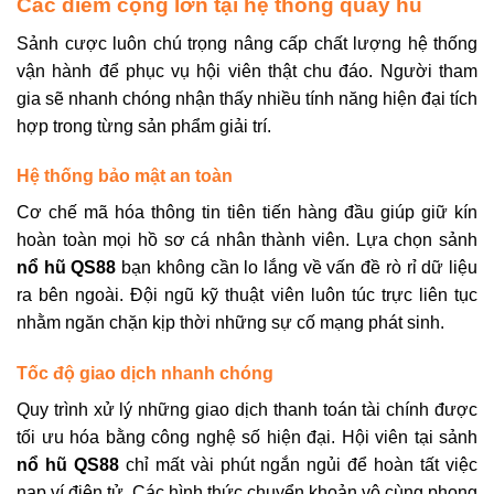
Các điểm cộng lớn tại hệ thống quay hũ
Sảnh cược luôn chú trọng nâng cấp chất lượng hệ thống
vận hành để phục vụ hội viên thật chu đáo. Người tham
gia sẽ nhanh chóng nhận thấy nhiều tính năng hiện đại tích
hợp trong từng sản phẩm giải trí.
Hệ thống bảo mật an toàn
Cơ chế mã hóa thông tin tiên tiến hàng đầu giúp giữ kín
hoàn toàn mọi hồ sơ cá nhân thành viên. Lựa chọn sảnh
nổ hũ QS88
bạn không cần lo lắng về vấn đề rò rỉ dữ liệu
ra bên ngoài. Đội ngũ kỹ thuật viên luôn túc trực liên tục
nhằm ngăn chặn kịp thời những sự cố mạng phát sinh.
Tốc độ giao dịch nhanh chóng
Quy trình xử lý những giao dịch thanh toán tài chính được
tối ưu hóa bằng công nghệ số hiện đại. Hội viên tại sảnh
nổ hũ QS88
chỉ mất vài phút ngắn ngủi để hoàn tất việc
nạp ví điện tử. Các hình thức chuyển khoản vô cùng phong