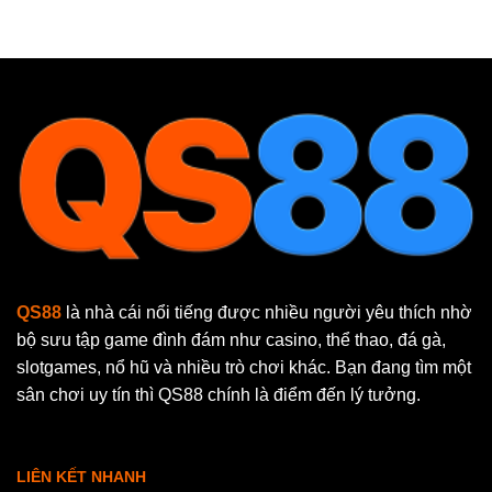
QS88
là nhà cái nổi tiếng được nhiều người yêu thích nhờ
bộ sưu tập game đình đám như casino, thể thao, đá gà,
slotgames, nổ hũ và nhiều trò chơi khác. Bạn đang tìm một
sân chơi uy tín thì QS88 chính là điểm đến lý tưởng.
LIÊN KẾT NHANH