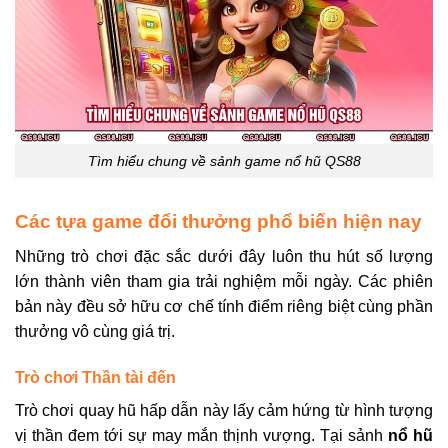
Tìm hiểu chung về sảnh game nổ hũ QS88
Các tựa game đổi thưởng phổ biến hiện nay
Những trò chơi đặc sắc dưới đây luôn thu hút số lượng
lớn thành viên tham gia trải nghiệm mỗi ngày. Các phiên
bản này đều sở hữu cơ chế tính điểm riêng biệt cùng phần
thưởng vô cùng giá trị.
Trò chơi Thần tài đến
Trò chơi quay hũ hấp dẫn này lấy cảm hứng từ hình tượng
vị thần đem tới sự may mắn thịnh vượng. Tại sảnh
nổ hũ