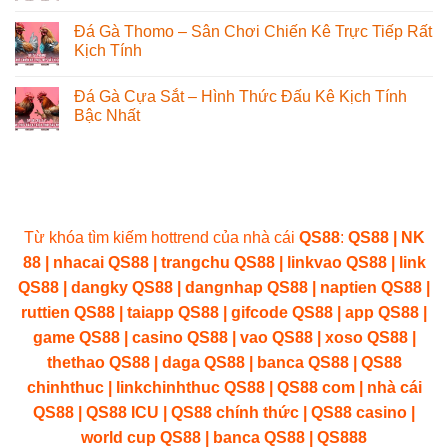
Đá Gà Thomo – Sân Chơi Chiến Kê Trực Tiếp Rất
Kịch Tính
Đá Gà Cựa Sắt – Hình Thức Đấu Kê Kịch Tính
Bậc Nhất
Từ khóa tìm kiếm hottrend của nhà cái
QS88
:
QS88 | NK
88 | nhacai QS88 | trangchu QS88 | linkvao QS88 | link
QS88 | dangky QS88 | dangnhap QS88 | naptien QS88 |
ruttien QS88 | taiapp QS88 | gifcode QS88 | app QS88 |
game QS88 | casino QS88 | vao QS88 | xoso QS88 |
thethao QS88 | daga QS88 | banca QS88 | QS88
chinhthuc | linkchinhthuc QS88 | QS88 com | nhà cái
QS88 | QS88 ICU | QS88 chính thức | QS88 casino |
world cup QS88 | banca QS88 | QS888